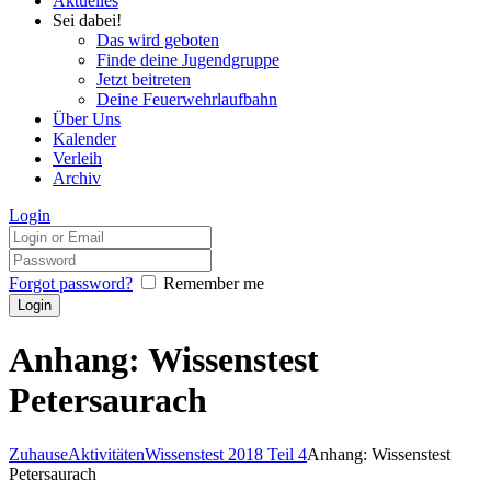
Aktuelles
Sei dabei!
Das wird geboten
Finde deine Jugendgruppe
Jetzt beitreten
Deine Feuerwehrlaufbahn
Über Uns
Kalender
Verleih
Archiv
Login
Forgot password?
Remember me
Anhang: Wissenstest
Petersaurach
Zuhause
Aktivitäten
Wissenstest 2018 Teil 4
Anhang: Wissenstest
Petersaurach