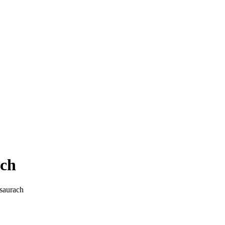
ach
saurach