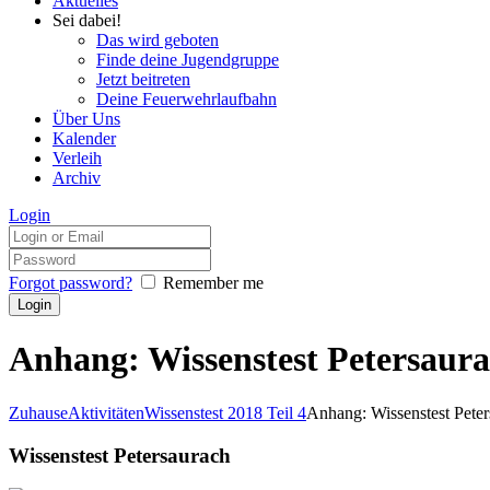
Aktuelles
Sei dabei!
Das wird geboten
Finde deine Jugendgruppe
Jetzt beitreten
Deine Feuerwehrlaufbahn
Über Uns
Kalender
Verleih
Archiv
Login
Forgot password?
Remember me
Anhang: Wissenstest Petersaur
Zuhause
Aktivitäten
Wissenstest 2018 Teil 4
Anhang: Wissenstest Peter
Wissenstest Petersaurach