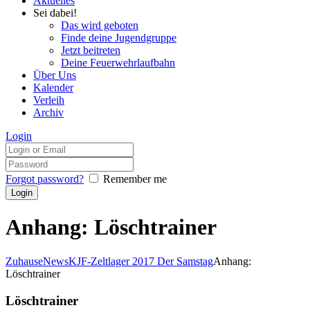
Aktuelles
Sei dabei!
Das wird geboten
Finde deine Jugendgruppe
Jetzt beitreten
Deine Feuerwehrlaufbahn
Über Uns
Kalender
Verleih
Archiv
Login
Forgot password?
Remember me
Anhang: Löschtrainer
Zuhause
News
KJF-Zeltlager 2017 Der Samstag
Anhang:
Löschtrainer
Löschtrainer