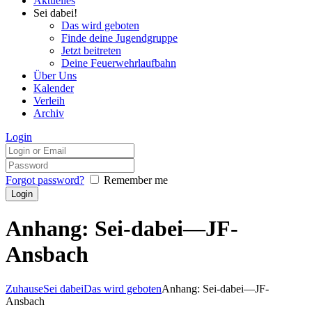
Aktuelles
Sei dabei!
Das wird geboten
Finde deine Jugendgruppe
Jetzt beitreten
Deine Feuerwehrlaufbahn
Über Uns
Kalender
Verleih
Archiv
Login
Forgot password?
Remember me
Anhang: Sei-dabei—JF-
Ansbach
Zuhause
Sei dabei
Das wird geboten
Anhang: Sei-dabei—JF-
Ansbach