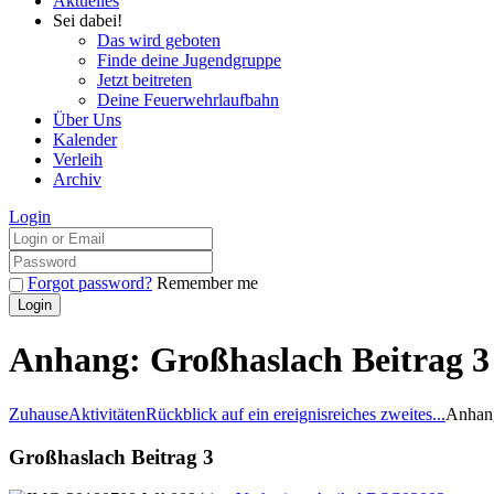
Aktuelles
Sei dabei!
Das wird geboten
Finde deine Jugendgruppe
Jetzt beitreten
Deine Feuerwehrlaufbahn
Über Uns
Kalender
Verleih
Archiv
Login
Forgot password?
Remember me
Anhang: Großhaslach Beitrag 3
Zuhause
Aktivitäten
Rückblick auf ein ereignisreiches zweites...
Anhang
Großhaslach Beitrag 3