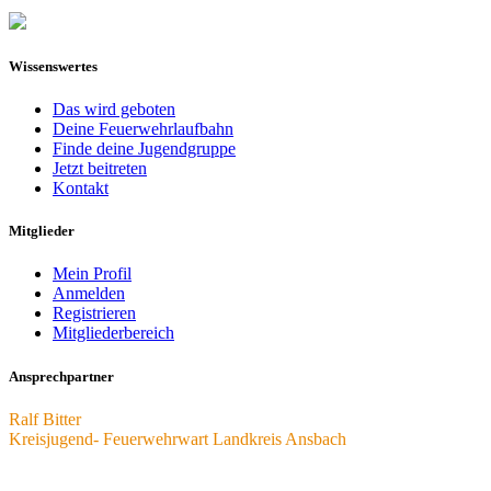
Wissenswertes
Das wird geboten
Deine Feuerwehrlaufbahn
Finde deine Jugendgruppe
Jetzt beitreten
Kontakt
Mitglieder
Mein Profil
Anmelden
Registrieren
Mitgliederbereich
Ansprechpartner
Ralf Bitter
Kreisjugend- Feuerwehrwart Landkreis Ansbach
kjfw.an@jf-bayern.de