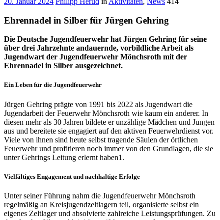
20. Januar 2024
Philipp Herud
in
Aktivitäten
,
News
414
Ehrennadel in Silber für Jürgen Gehring
Die Deutsche Jugendfeuerwehr hat Jürgen Gehring für seine
über drei Jahrzehnte andauernde, vorbildliche Arbeit als
Jugendwart der Jugendfeuerwehr Mönchsroth mit der
Ehrennadel in Silber ausgezeichnet.
Ein Leben für die Jugendfeuerwehr
Jürgen Gehring prägte von 1991 bis 2022 als Jugendwart die
Jugendarbeit der Feuerwehr Mönchsroth wie kaum ein anderer. In
diesen mehr als 30 Jahren bildete er unzählige Mädchen und Jungen
aus und bereitete sie engagiert auf den aktiven Feuerwehrdienst vor.
Viele von ihnen sind heute selbst tragende Säulen der örtlichen
Feuerwehr und profitieren noch immer von den Grundlagen, die sie
unter Gehrings Leitung erlernt haben
1
.
Vielfältiges Engagement und nachhaltige Erfolge
Unter seiner Führung nahm die Jugendfeuerwehr Mönchsroth
regelmäßig an Kreisjugendzeltlagern teil, organisierte selbst ein
eigenes Zeltlager und absolvierte zahlreiche Leistungsprüfungen. Zu