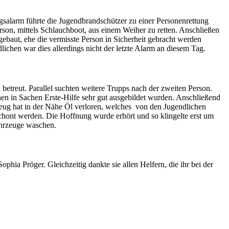
salarm führte die Jugendbrandschützer zu einer Personenrettung
erson, mittels Schlauchboot, aus einem Weiher zu retten. Anschließen
ebaut, ehe die vermisste Person in Sicherheit gebracht werden
chen war dies allerdings nicht der letzte Alarm an diesem Tag.
etreut. Parallel suchten weitere Trupps nach der zweiten Person.
chen in Sachen Erste-Hilfe sehr gut ausgebildet wurden. Anschließend
rzeug hat in der Nähe Öl verloren, welches von den Jugendlichen
schont werden. Die Hoffnung wurde erhört und so klingelte erst um
Fahrzeuge waschen.
hia Pröger. Gleichzeitig dankte sie allen Helfern, die ihr bei der