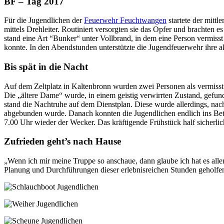
BF – Tag 2017
Für die Jugendlichen der
Feuerwehr Feuchtwangen
startete der mittl
mittels Drehleiter. Routiniert versorgten sie das Opfer und brachten 
stand eine Art “Bunker“ unter Vollbrand, in dem eine Person vermiss
konnte. In den Abendstunden unterstützte die Jugendfeuerwehr ihre a
Bis spät in die Nacht
Auf dem Zeltplatz in Kaltenbronn wurden zwei Personen als vermisst 
Die „ältere Dame“ wurde, in einem geistig verwirrten Zustand, gefunde
stand die Nachtruhe auf dem Dienstplan. D
iese wurde allerdings, na
abgebunden wurde. Danach konnten die Jugendlichen endlich ins Bett f
7.00 Uhr wieder der Wecker. Das kräftigende Frühstück half sicherlic
Zufrieden geht’s nach Hause
„Wenn ich mir meine Truppe so anschaue, dann glaube ich hat es allen 
Planung und Durchführungen dieser erlebnisreichen Stunden geholfe