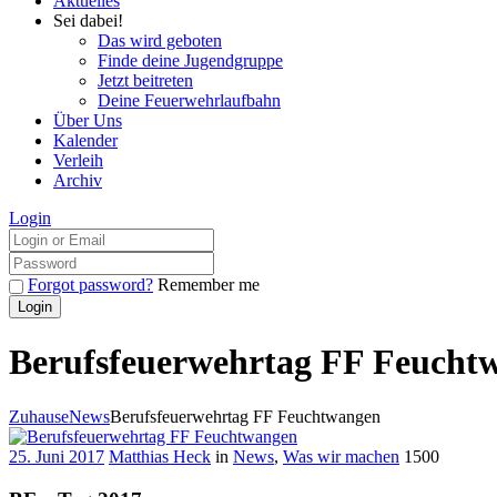
Aktuelles
Sei dabei!
Das wird geboten
Finde deine Jugendgruppe
Jetzt beitreten
Deine Feuerwehrlaufbahn
Über Uns
Kalender
Verleih
Archiv
Login
Forgot password?
Remember me
Berufsfeuerwehrtag FF Feucht
Zuhause
News
Berufsfeuerwehrtag FF Feuchtwangen
25. Juni 2017
Matthias Heck
in
News
,
Was wir machen
1500