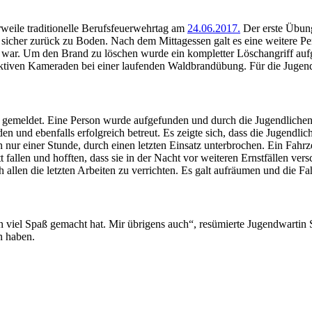
erweile traditionelle Berufsfeuerwehrtag am
24.06.2017.
Der erste Übung
es sicher zurück zu Boden. Nach dem Mittagessen galt es eine weitere P
t war. Um den Brand zu löschen wurde ein kompletter Löschangriff aufg
ktiven Kameraden bei einer laufenden Waldbrandübung. Für die Jugendli
gemeldet. Eine Person wurde aufgefunden und durch die Jugendlichen b
n und ebenfalls erfolgreich betreut. Es zeigte sich, dass die Jugendli
ch nur einer Stunde, durch einen letzten Einsatz unterbrochen. Ein Fah
allen und hofften, dass sie in der Nacht vor weiteren Ernstfällen ver
h allen die letzten Arbeiten zu verrichten. Es galt aufräumen und die 
viel Spaß gemacht hat. Mir übrigens auch“, resümierte Jugendwartin Sop
n haben.