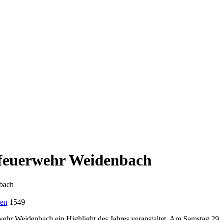
dfeuerwehr Weidenbach
bach
en
1549
hr Weidenbach ein Highlight des Jahres veranstaltet. Am Samstag 29