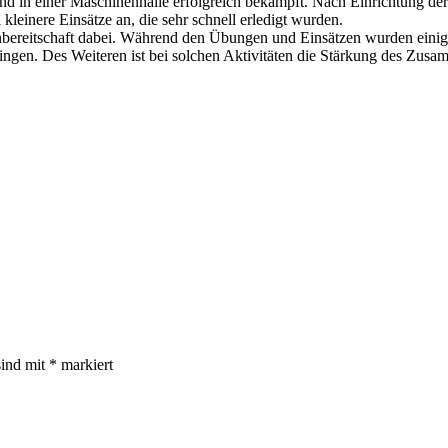
d in einer Maschinenhalle erfolgreich bekämpft. Nach Einrichtung der 
leinere Einsätze an, die sehr schnell erledigt wurden.
nbereitschaft dabei. Während den Übungen und Einsätzen wurden einige
ngen. Des Weiteren ist bei solchen Aktivitäten die Stärkung des Zusam
ind mit * markiert