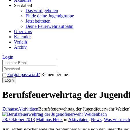
Aktuelles
Sei dabei!
Das wird geboten
Finde deine Jugendgruppe
Jetzt beitreten
Deine Feuerwehrlaufbahn
Über Uns
Kalender
Verleih
Archiv
Login
Forgot password?
Remember me
Berufsfeuerwehrtag der Jugen
Zuhause
Aktivitäten
Berufsfeuerwehrtag der Jugendfeuerwehr Weiden
28. Oktober 2018
Matthias Heck
in
Aktivitäten
,
News
,
Was wir mach
Am letzten Wochenende des Septembers wurde von der Jugendfeuerwe