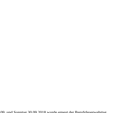
.09. und Sonntag 30.09.2018 wurde erneut der Berufsfeuerwehrtag