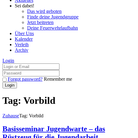
Aktuelles
Sei dabei!
Das wird geboten
Finde deine Jugendgruppe
Jetzt beitreten
Deine Feuerwehrlaufbahn
Über Uns
Kalender
Verleih
Archiv
Login
Forgot password?
Remember me
Tag: Vorbild
Zuhause
Tag: Vorbild
Basisseminar Jugendwarte – das
Rüstzeug für die Jugendarbeit