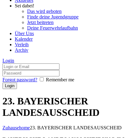
Aktuelles
Sei dabei!
Das wird geboten
Finde deine Jugendgruppe
Jetzt beitreten
Deine Feuerwehrlaufbahn
Über Uns
Kalender
Verleih
Archiv
Login
Forgot password?
Remember me
23. BAYERISCHER
LANDESAUSSCHEID
Zuhause
home
23. BAYERISCHER LANDESAUSSCHEID